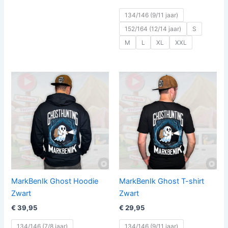
134/146 (9/11 jaar)
152/164 (12/14 jaar)
S
M
L
XL
XXL
MarkBenIk Ghost Hoodie
MarkBenIk Ghost T-shirt
Zwart
Zwart
€
39,95
€
29,95
134/146 (7/8 jaar)
134/146 (9/11 jaar)