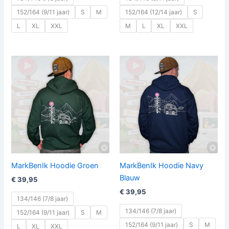
152/164 (9/11 jaar)
S
M
152/164 (12/14 jaar)
S
L
XL
XXL
M
L
XL
XXL
MarkBenIk Hoodie Groen
MarkBenIk Hoodie Navy
Blauw
€
39,95
€
39,95
134/146 (7/8 jaar)
134/146 (7/8 jaar)
152/164 (9/11 jaar)
S
M
152/164 (9/11 jaar)
S
M
L
XL
XXL