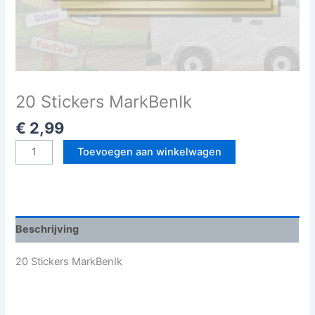
20 Stickers MarkBenIk
€
2,99
20
Toevoegen aan winkelwagen
Stickers
MarkBenIk
aantal
Beschrijving
20 Stickers MarkBenIk