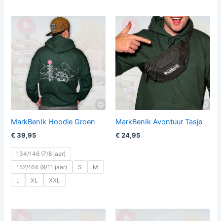
MarkBenIk Hoodie Groen
MarkBenIk Avontuur Tasje
€
39,95
€
24,95
134/146 (7/8 jaar)
152/164 (9/11 jaar)
S
M
L
XL
XXL