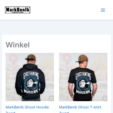
Ga
naar
de
inhoud
Winkel
MarkBenIk Ghost Hoodie
MarkBenIk Ghost T-shirt