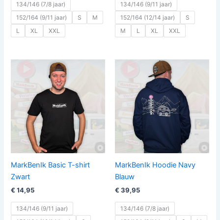
134/146 (7/8 jaar)
134/146 (9/11 jaar)
152/164 (9/11 jaar)
S
M
152/164 (12/14 jaar)
S
L
XL
XXL
M
L
XL
XXL
MarkBenIk Basic T-shirt
MarkBenIk Hoodie Navy
Zwart
Blauw
€
14,95
€
39,95
134/146 (9/11 jaar)
134/146 (7/8 jaar)