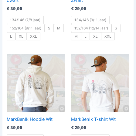
Zwart
Zwart
€
39,95
€
29,95
134/146 (7/8 jaar)
134/146 (9/11 jaar)
152/164 (9/11 jaar)
S
M
152/164 (12/14 jaar)
S
L
XL
XXL
M
L
XL
XXL
MarkBenIk Hoodie Wit
MarkBenIk T-shirt Wit
€
39,95
€
29,95